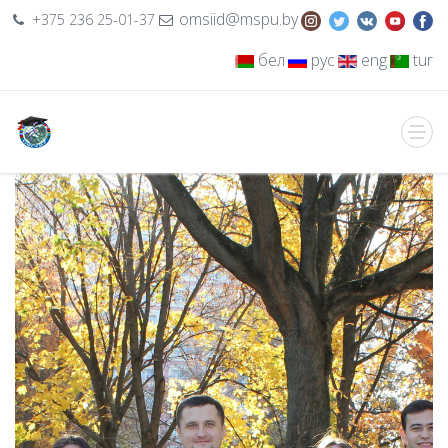
omsiid@mspu.by
+375 236 25-01-37
бел
рус
eng
tur